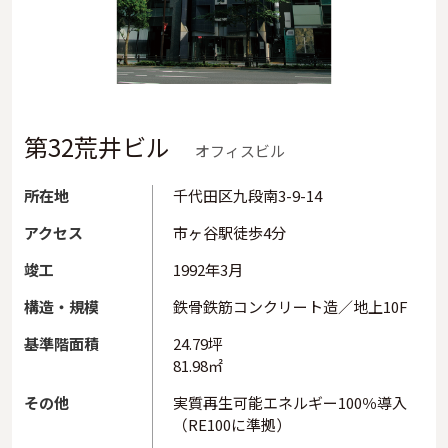
第32荒井ビル
オフィスビル
所在地
千代田区九段南3-9-14
アクセス
市ヶ谷駅徒歩4分
竣工
1992年3月
構造・規模
鉄骨鉄筋コンクリート造／地上10F
基準階面積
24.79坪
81.98㎡
その他
実質再生可能エネルギー100％導入
（RE100に準拠）