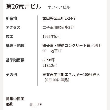
第26荒井ビル
オフィスビル
所在地
世田谷区玉川2-24-9
アクセス
二子玉川駅徒歩2分
竣工
1992年5月
構造・規模
鉄骨造・鉄筋コンクリート造／地上
9F 地下1F
基準階面積
65.98坪
218.12㎡
その他
実質再生可能エネルギー100％導入
（RE100に準拠）
募集中区画
階数
地上5F