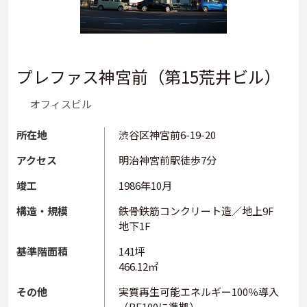
プレファス神宮前（第15荒井ビル）
オフィスビル
所在地
渋谷区神宮前6-19-20
アクセス
明治神宮前駅徒歩7分
竣工
1986年10月
構造・規模
鉄骨鉄筋コンクリート造／地上9F
地下1F
基準階面積
141坪
466.12㎡
その他
実質再生可能エネルギー100％導入
（RE100に準拠）