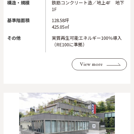
構造・規模
鉄筋コンクリート造／地上4F 地下
1F
基準階面積
128.58坪
425.05㎡
その他
実質再生可能エネルギー100％導入
（RE100に準拠）
View more