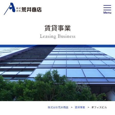
Menu
賃貸事業
Leasing Business
事業内容
賃貸事業
投資・開発 /不動産ソリューション事業
高齢者住宅事業
会社情報
トップメッセージ
企業理念・事業案内
会社概要
株式会社荒井商店
賃貸事業
オフィスビル
沿革