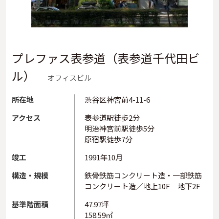
プレファス表参道（表参道千代田ビ
ル）
オフィスビル
所在地
渋谷区神宮前4-11-6
アクセス
表参道駅徒歩2分
明治神宮前駅徒歩5分
原宿駅徒歩7分
竣工
1991年10月
構造・規模
鉄骨鉄筋コンクリート造・一部鉄筋
コンクリート造／地上10F 地下2F
基準階面積
47.97坪
158.59㎡