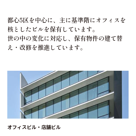
グループ会社
サステナビリティ
都心5区を中心に、主に基準階にオフィスを
核としたビルを保有しています。
世の中の変化に対応し、保有物件の建て替
お知らせ
ニュースリリース
え・改修を推進しています。
インフォメーション
採用情報
お問い合わせ
プライバシーポリシー
反社会的勢力対応方針
金融商品販売における勧誘方針
オフィスビル・店舗ビル
セコムグループのカスタマーハラスメントに対する基本
方針