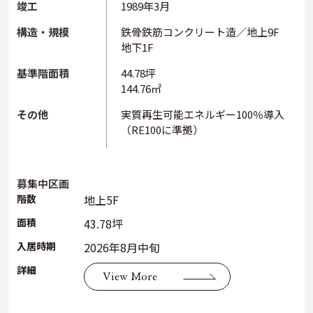
竣工
1989年3月
構造・規模
鉄骨鉄筋コンクリート造／地上9F
地下1F
基準階面積
44.78坪
144.76㎡
その他
実質再生可能エネルギー100％導入
（RE100に準拠）
募集中区画
階数
地上5F
面積
43.78坪
入居時期
2026年8月中旬
詳細
View More