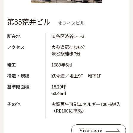
第35荒井ビル
オフィスビル
所在地
渋谷区渋谷1-1-3
アクセス
表参道駅徒歩6分
渋谷駅徒歩7分
竣工
1989年6月
構造・規模
鉄骨造／地上9F 地下1F
基準階面積
18.29坪
60.46㎡
その他
実質再生可能エネルギー100％導入
（RE100に準拠）
View more