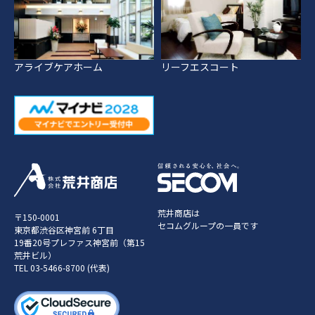
アライブケアホーム
リーフエスコート
荒井商店は
〒150-0001
セコムグループの一員です
東京都渋谷区神宮前 6丁目
19番20号プレファス神宮前（第15
荒井ビル）
TEL
03-5466-8700
(代表)