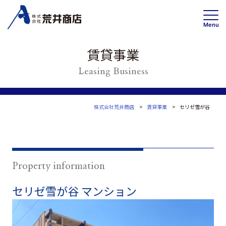
Menu
賃貸事業
Leasing Business
事業内容
賃貸事業
投資・開発 /不動産ソリューション事業
株式会社荒井商店
賃貸事業
セリゼ雪が谷
高齢者住宅事業
会社情報
トップメッセージ
Property information
企業理念・事業案内
セリゼ雪が谷
マンション
会社概要
Wa
沿革