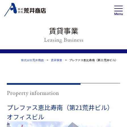
Menu
賃貸事業
Leasing Business
事業内容
賃貸事業
投資・開発 /不動産ソリューション事業
株式会社荒井商店
賃貸事業
プレファス恵比寿南（第21荒井ビル）
高齢者住宅事業
会社情報
トップメッセージ
Property information
企業理念・事業案内
プレファス恵比寿南（第21荒井ビル）
会社概要
オフィスビル
沿革
Wa