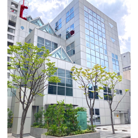
グループ会社
サステナビリティ
お知らせ
ニュースリリース
インフォメーション
採用情報
お問い合わせ
プライバシーポリシー
反社会的勢力対応方針
金融商品販売における勧誘方針
セコムグループのカスタマーハラスメントに対する基本
方針