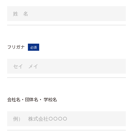
グループ会社
サステナビリティ
お知らせ
ニュースリリース
フリガナ
必須
インフォメーション
採用情報
お問い合わせ
会社名・団体名・
学校名
プライバシーポリシー
反社会的勢力対応方針
金融商品販売における勧誘方針
セコムグループのカスタマーハラスメントに対する基本
方針