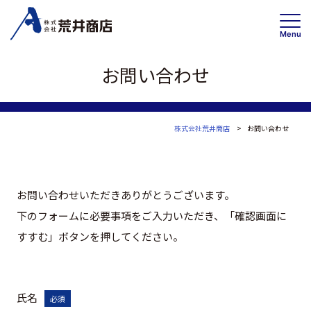
Menu
お問い合わせ
事業内容
賃貸事業
株式会社荒井商店
お問い合わせ
投資・開発 /不動産ソリューション事業
高齢者住宅事業
お問い合わせいただきありがとうございます。
下のフォームに必要事項をご入力いただき、「確認画面に
会社情報
トップメッセージ
すすむ」ボタンを押してください。
企業理念・事業案内
会社概要
沿革
氏名
必須