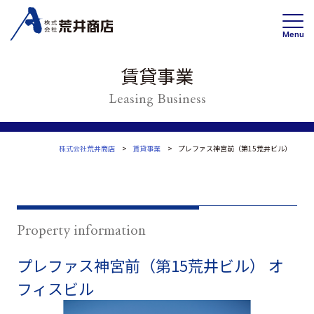
Menu
賃貸事業
Leasing Business
事業内容
賃貸事業
投資・開発 /不動産ソリューション事業
株式会社荒井商店
賃貸事業
プレファス神宮前（第15荒井ビル）
高齢者住宅事業
会社情報
トップメッセージ
Property information
企業理念・事業案内
プレファス神宮前（第15荒井ビル）
オ
会社概要
フィスビル
沿革
Wa