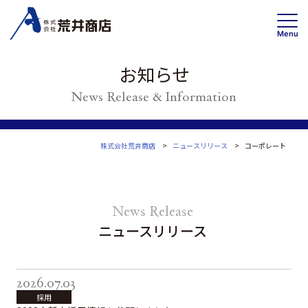
Menu
お知らせ
News Release & Information
事業内容
賃貸事業
投資・開発 /不動産ソリューション事業
株式会社荒井商店
ニュースリリース
コーポレート
高齢者住宅事業
News Release
会社情報
トップメッセージ
ニュースリリース
企業理念・事業案内
会社概要
2026.07.03
沿革
採用