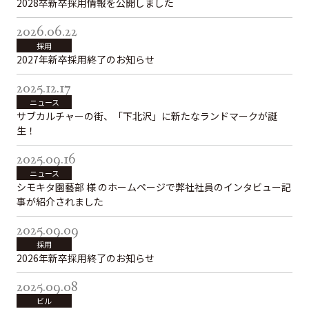
2028卒新卒採用情報を公開しました
グループ会社
2026.06.22
サステナビリティ
採用
2027年新卒採用終了のお知らせ
2025.12.17
お知らせ
ニュースリリース
ニュース
インフォメーション
サブカルチャーの街、「下北沢」に新たなランドマークが誕
生！
2025.09.16
採用情報
ニュース
シモキタ園藝部 様 のホームページで弊社社員のインタビュー記
事が紹介されました
お問い合わせ
2025.09.09
採用
プライバシーポリシー
2026年新卒採用終了のお知らせ
反社会的勢力対応方針
金融商品販売における勧誘方針
2025.09.08
セコムグループのカスタマーハラスメントに対する基本
ビル
方針