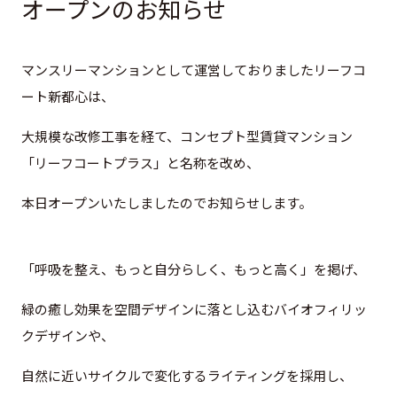
オープンのお知らせ
グループ会社
サステナビリティ
マンスリーマンションとして運営しておりましたリーフコ
ート新都心は、
お知らせ
ニュースリリース
大規模な改修工事を経て、コンセプト型賃貸マンション
インフォメーション
「リーフコートプラス」と名称を改め、
本日オープンいたしましたのでお知らせします。
採用情報
お問い合わせ
「呼吸を整え、もっと自分らしく、もっと高く」を掲げ、
緑の癒し効果を空間デザインに落とし込むバイオフィリッ
プライバシーポリシー
クデザインや、
反社会的勢力対応方針
金融商品販売における勧誘方針
自然に近いサイクルで変化するライティングを採用し、
セコムグループのカスタマーハラスメントに対する基本
方針