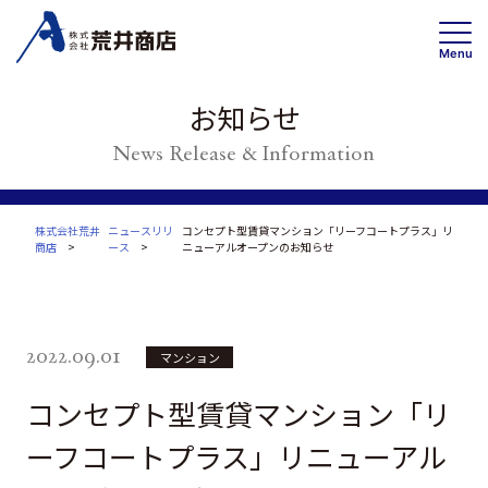
Menu
お知らせ
News Release & Information
事業内容
賃貸事業
投資・開発 /不動産ソリューション事業
株式会社荒井
ニュースリリ
コンセプト型賃貸マンション「リーフコートプラス」リ
商店
ース
ニューアルオープンのお知らせ
高齢者住宅事業
会社情報
トップメッセージ
2022.09.01
マンション
企業理念・事業案内
コンセプト型賃貸マンション「リ
会社概要
ーフコートプラス」リニューアル
沿革