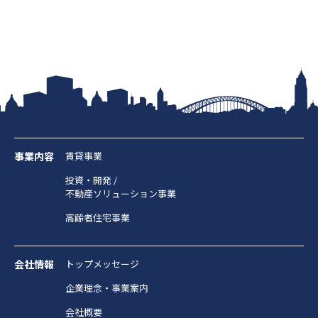
グループ会社
サステナビリティ
お知らせ
ニュースリリース
インフォメーション
事業内容
賃貸事業
採用情報
投資・開発 /
不動産ソリューション事業
お問い合わせ
高齢者住宅事業
プライバシーポリシー
会社情報
トップメッセージ
反社会的勢力対応方針
金融商品販売における勧誘方針
企業理念・事業案内
セコムグループのカスタマーハラスメントに対する基本
会社概要
方針