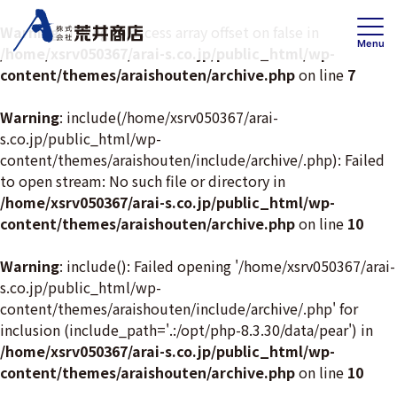
Warning
: Trying to access array offset on false in
Menu
/home/xsrv050367/arai-s.co.jp/public_html/wp-
content/themes/araishouten/archive.php
on line
7
Warning
: include(/home/xsrv050367/arai-
s.co.jp/public_html/wp-
事業内容
賃貸事業
content/themes/araishouten/include/archive/.php): Failed
投資・開発 /不動産ソリューション事業
to open stream: No such file or directory in
/home/xsrv050367/arai-s.co.jp/public_html/wp-
高齢者住宅事業
content/themes/araishouten/archive.php
on line
10
Warning
: include(): Failed opening '/home/xsrv050367/arai-
会社情報
トップメッセージ
s.co.jp/public_html/wp-
content/themes/araishouten/include/archive/.php' for
企業理念・事業案内
inclusion (include_path='.:/opt/php-8.3.30/data/pear') in
会社概要
/home/xsrv050367/arai-s.co.jp/public_html/wp-
content/themes/araishouten/archive.php
on line
10
沿革