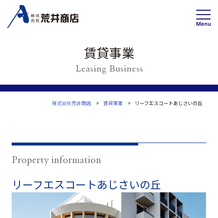
Menu
賃貸事業
Leasing Business
事業内容
賃貸事業
投資・開発 /不動産ソリューション事業
株式会社荒井商店
賃貸事業
リーフエスコートあじさいの丘
高齢者住宅事業
会社情報
トップメッセージ
Property information
企業理念・事業案内
リーフエスコートあじさいの丘
会社概要
Wa
沿革