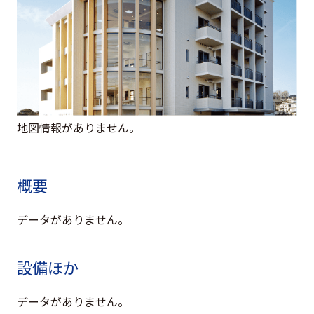
グループ会社
サステナビリティ
お知らせ
ニュースリリース
インフォメーション
地図情報がありません。
採用情報
概要
お問い合わせ
データがありません。
プライバシーポリシー
設備ほか
反社会的勢力対応方針
金融商品販売における勧誘方針
セコムグループのカスタマーハラスメントに対する基本
データがありません。
方針