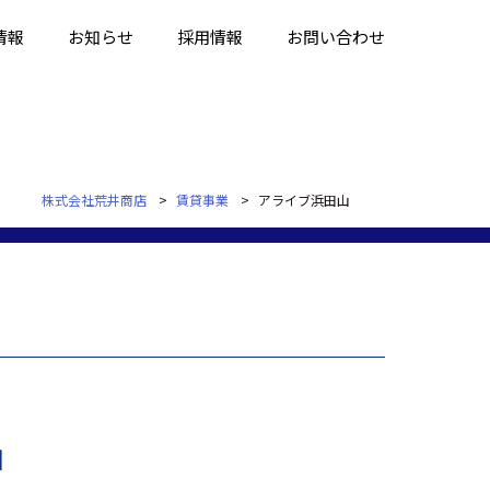
情報
お知らせ
採用情報
お問い合わせ
株式会社荒井商店
賃貸事業
アライブ浜田山
67/arai-s.co.jp/public_html/wp-
on
27
War
山
/araishouten/include/single/arais_rental.php
line