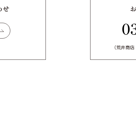
わせ
0
（荒井商店 ビ