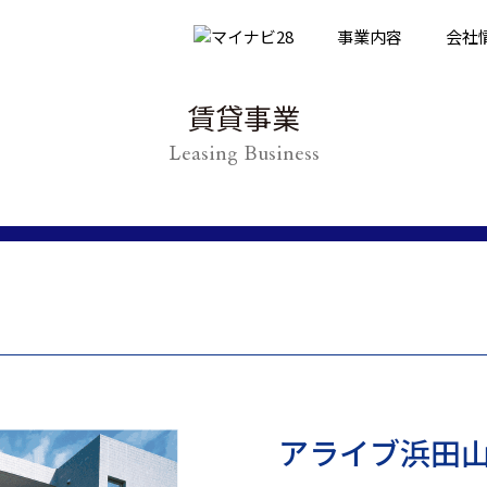
事業内容
会社
賃貸事業
Leasing Business
Warning
:
/home/xsrv0503
アライブ浜田
Trying
content/themes