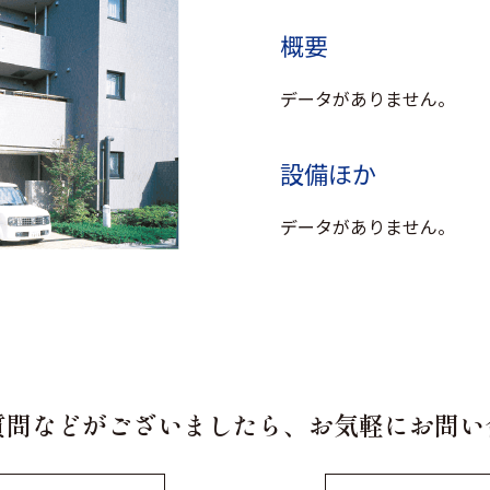
to
access
概要
array
offset
データがありません。
on
false
in
設備ほか
データがありません。
質問などがございましたら、お気軽にお問い