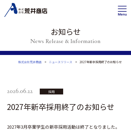
Menu
お知らせ
News Release & Information
事業内容
賃貸事業
投資・開発 /不動産ソリューション事業
株式会社荒井商店
ニュースリリース
2027年新卒採用終了のお知らせ
高齢者住宅事業
2026.06.22
会社情報
トップメッセージ
採用
企業理念・事業案内
2027年新卒採用終了のお知らせ
会社概要
沿革
2027年3月卒業学生の新卒採用活動は終了となりました。