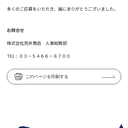
グループ会社
多くのご応募をいただき、誠にありがとうございました。
サステナビリティ
お問合せ
お知らせ
ニュースリリース
株式会社荒井商店 人事総務部
インフォメーション
TEL：０３－５４６６－８７００
採用情報
このページを印刷する
お問い合わせ
プライバシーポリシー
反社会的勢力対応方針
金融商品販売における勧誘方針
セコムグループのカスタマーハラスメントに対する基本
方針