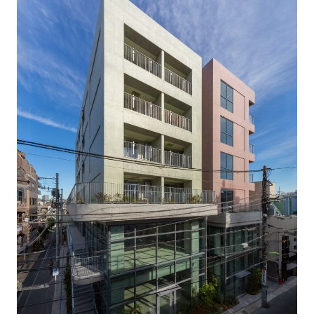
グループ会社
サステナビリティ
お知らせ
ニュースリリース
インフォメーション
採用情報
お問い合わせ
プライバシーポリシー
反社会的勢力対応方針
金融商品販売における勧誘方針
セコムグループのカスタマーハラスメントに対する基本
方針