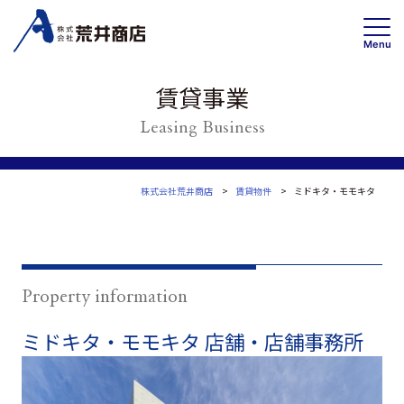
Menu
賃貸事業
Leasing Business
事業内容
賃貸事業
投資・開発 /不動産ソリューション事業
株式会社荒井商店
賃貸物件
ミドキタ・モモキタ
高齢者住宅事業
会社情報
トップメッセージ
Property information
企業理念・事業案内
ミドキタ・モモキタ
店舗・店舗事務所
会社概要
Wa
沿革