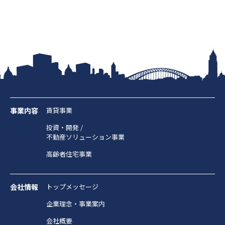
グループ会社
サステナビリティ
お知らせ
ニュースリリース
インフォメーション
事業内容
賃貸事業
採用情報
投資・開発 /
不動産ソリューション事業
お問い合わせ
高齢者住宅事業
プライバシーポリシー
会社情報
トップメッセージ
反社会的勢力対応方針
金融商品販売における勧誘方針
企業理念・事業案内
セコムグループのカスタマーハラスメントに対する基本
会社概要
方針