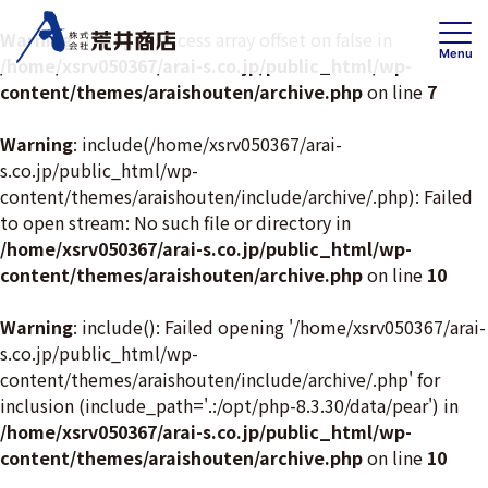
Warning
: Trying to access array offset on false in
Menu
/home/xsrv050367/arai-s.co.jp/public_html/wp-
content/themes/araishouten/archive.php
on line
7
Warning
: include(/home/xsrv050367/arai-
s.co.jp/public_html/wp-
事業内容
賃貸事業
content/themes/araishouten/include/archive/.php): Failed
投資・開発 /不動産ソリューション事業
to open stream: No such file or directory in
/home/xsrv050367/arai-s.co.jp/public_html/wp-
高齢者住宅事業
content/themes/araishouten/archive.php
on line
10
Warning
: include(): Failed opening '/home/xsrv050367/arai-
会社情報
トップメッセージ
s.co.jp/public_html/wp-
content/themes/araishouten/include/archive/.php' for
企業理念・事業案内
inclusion (include_path='.:/opt/php-8.3.30/data/pear') in
会社概要
/home/xsrv050367/arai-s.co.jp/public_html/wp-
content/themes/araishouten/archive.php
on line
10
沿革