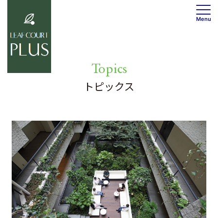
Menu
0120-736-530
Topics
トップ
トピックス
トピックス
コンセプト
トピックス一覧
物件概要
共用部
居室
ワークスペース
居室紹介
フィットネス
フロアマップ
カフェ
設備
マップ
ご契約の流れ