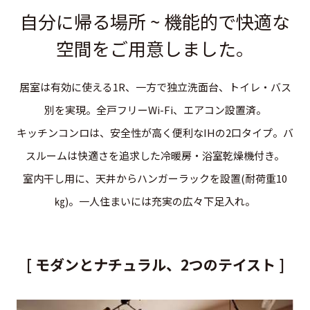
マップ
ご契約の流れ
自分に帰る場所 ~ 機能的で快適な
アクセス
空間をご用意しました。
周辺施設
お問い合わせ
居室は有効に使える1R、一方で独立洗面台、トイレ・バス
お問い合わせ
別を実現。全戸フリーWi-Fi、エアコン設置済。
個人情報保護方針
キッチンコンロは、安全性が高く便利なIHの2口タイプ。バ
スルームは快適さを追求した冷暖房・浴室乾燥機付き。
室内干し用に、天井からハンガーラックを設置(耐荷重10
㎏)。一人住まいには充実の広々下足入れ。
[ モダンとナチュラル、2つのテイスト ]