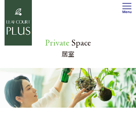
Menu
0120-736-530
Private
Space
トップ
トピックス
居室
コンセプト
トピックス一覧
物件概要
共用部
居室
ワークスペース
居室紹介
フィットネス
フロアマップ
カフェ
設備
マップ
ご契約の流れ