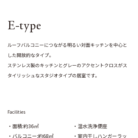
pe
E-type
ルーフバルコニーにつながる明るい対面キッチンを中心と
した開放的なタイプ。
ステンレス製のキッチンとグレーのアクセントクロスがス
タイリッシュなスタジオタイプの居室です。
Facilities
面積:約36㎡
温水洗浄便座
バルコニー:約68㎡
室内干しハンガーラッ