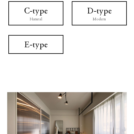
C-type
D-type
Natural
Modern
E-type
pe