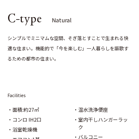
pe
C-type
Natural
シンプルでミニマムな空間、そぎ落とすことで生まれる快
適な住まい。機能的で「今を楽しむ」一人暮らしを謳歌す
るための都市の住まい。
Facilities
面積:約27㎡
温水洗浄便座
コンロ IH2口
室内干しハンガーラッ
ク
浴室乾燥機
バルコニー