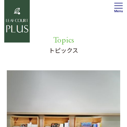
Menu
0120-736-530
Topics
トップ
トピックス
トピックス
コンセプト
トピックス一覧
物件概要
共用部
居室
ワークスペース
居室紹介
フィットネス
フロアマップ
カフェ
設備
マップ
ご契約の流れ